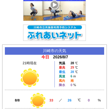
川崎市
の天気
今日
2026/8/7
21時現在
気温
28
℃
最高
29
℃
最低
28
℃
風速
6
m
風向
南
降水
0
%
／
℃
8/8
33
26
0
%