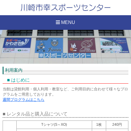
MENU
利用案内
■ はじめに
当館は貸館利用・個人利用・教室など、ご利用目的に合わせて様々なプロ
グラムをご用意しております。
週間プログラムはこちら
■ レンタル品と購入品について
Tシャツ(S～XO)
1枚
240円