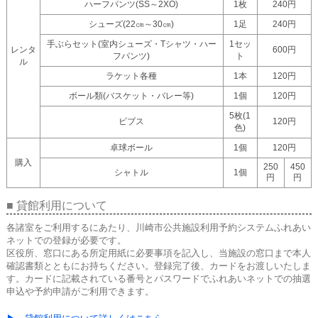
ハーフパンツ(SS～2XO)
1枚
240円
シューズ(22㎝～30㎝)
1足
240円
手ぶらセット(室内シューズ・Tシャツ・ハー
1セッ
レンタ
600円
フパンツ)
ト
ル
ラケット各種
1本
120円
ボール類(バスケット・バレー等)
1個
120円
5枚(1
ビブス
120円
色)
卓球ボール
1個
120円
購入
250
450
シャトル
1個
円
円
■ 貸館利用について
各諸室をご利用するにあたり、川崎市公共施設利用予約システムふれあい
ネットでの登録が必要です。
区役所、窓口にある所定用紙に必要事項を記入し、当施設の窓口まで本人
確認書類とともにお持ちください。登録完了後、カードをお渡しいたしま
す。カードに記載されている番号とパスワードでふれあいネットでの抽選
申込や予約申請がご利用できます。